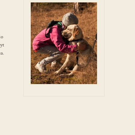
do
yt
a.