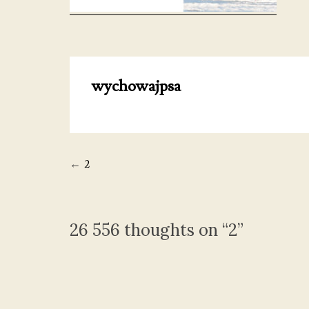
wychowajpsa
Nawigacja
2
wpisu
26 556 thoughts on “
2
”