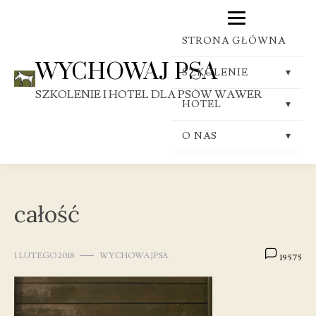
Skip
to
STRONA GŁÓWNA
content
WYCHOWAJ PSA
SZKOLENIE
SZKOLENIE I HOTEL DLA PSÓW WAWER
PRZEDSZKOLE
HOTEL
POSŁUSZEŃSTWO
WARUNKI
O NAS
KLUB
CENNIK
WĄCHANIE
KONTAKT
całość
1 LUTEGO 2018
WYCHOWAJPSA
19 575